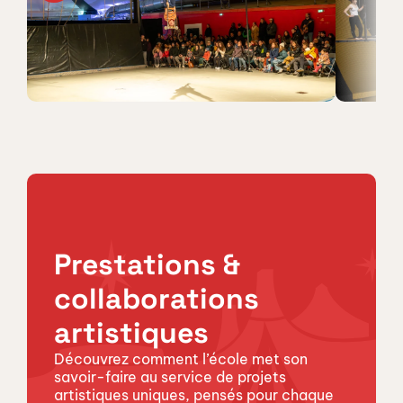
Prestations & 
collaborations 
artistiques
Découvrez comment l’école met son 
savoir-faire au service de projets 
artistiques uniques, pensés pour chaque 